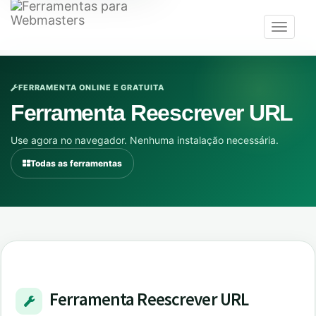
Toggle
navigat
FERRAMENTA ONLINE E GRATUITA
Ferramenta Reescrever URL
Use agora no navegador. Nenhuma instalação necessária.
Todas as ferramentas
Ferramenta Reescrever URL