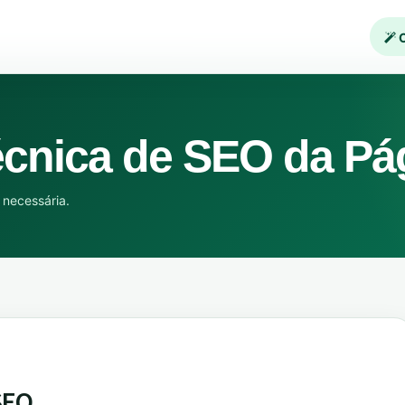
C
cnica de SEO da Pá
necessária.
SEO