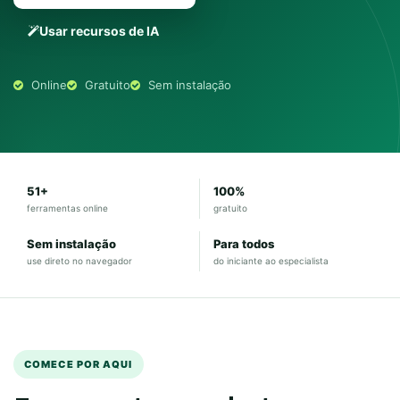
Usar recursos de IA
Online
Gratuito
Sem instalação
51+
100%
ferramentas online
gratuito
Sem instalação
Para todos
use direto no navegador
do iniciante ao especialista
COMECE POR AQUI