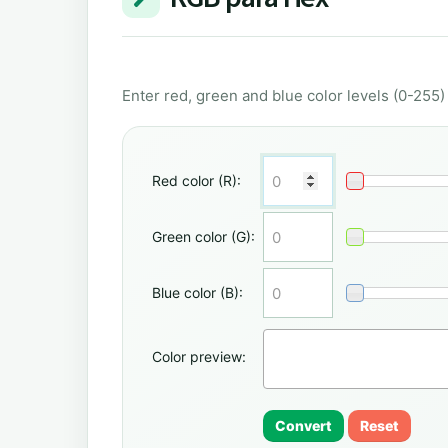
Enter red, green and blue color levels (0-255
Red color (R):
Green color (G):
Blue color (B):
Color preview:
Convert
Reset