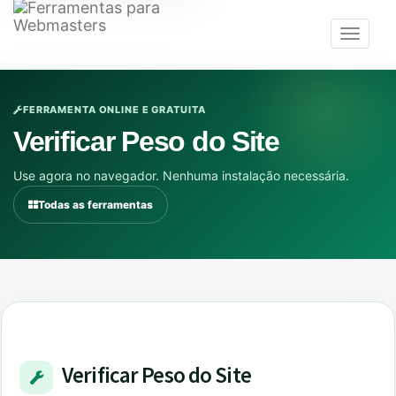
Toggle
navigat
FERRAMENTA ONLINE E GRATUITA
Verificar Peso do Site
Use agora no navegador. Nenhuma instalação necessária.
Todas as ferramentas
Verificar Peso do Site