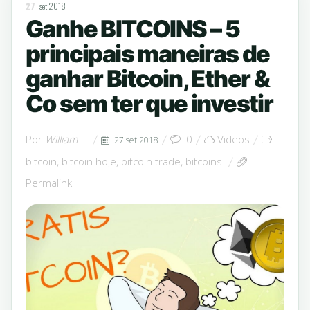
27
set 2018
Ganhe BITCOINS – 5
principais maneiras de
ganhar Bitcoin, Ether &
Co sem ter que investir
Por
William
0
Videos
27 set 2018
bitcoin
,
bitcoin hoje
,
bitcoin trade
,
bitcoins
Permalink