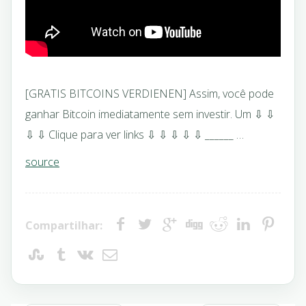
[GRATIS BITCOINS VERDIENEN] Assim, você pode
ganhar Bitcoin imediatamente sem investir. Um ⇩ ⇩
⇩ ⇩ Clique para ver links ⇩ ⇩ ⇩ ⇩ ⇩ ______ …
source
Compartilhar: