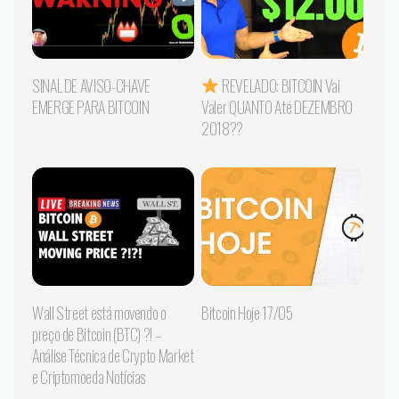
SINAL DE AVISO-CHAVE
REVELADO: BITCOIN Vai
EMERGE PARA BITCOIN
Valer QUANTO Até DEZEMBRO
2018??
Wall Street está movendo o
Bitcoin Hoje 17/05
preço de Bitcoin (BTC) ?! –
Análise Técnica de Crypto Market
e Criptomoeda Notícias