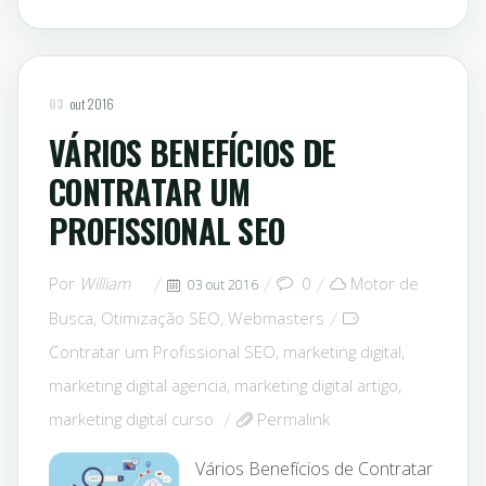
03
out 2016
VÁRIOS BENEFÍCIOS DE
CONTRATAR UM
PROFISSIONAL SEO
Por
William
0
Motor de
03 out 2016
Busca
,
Otimização SEO
,
Webmasters
Contratar um Profissional SEO
,
marketing digital
,
marketing digital agencia
,
marketing digital artigo
,
marketing digital curso
Permalink
Vários Benefícios de Contratar