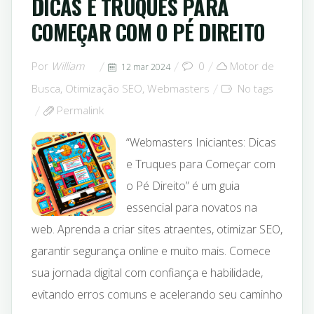
DICAS E TRUQUES PARA
COMEÇAR COM O PÉ DIREITO
Por
William
0
Motor de
12 mar 2024
Busca
,
Otimização SEO
,
Webmasters
No tags
Permalink
“Webmasters Iniciantes: Dicas
e Truques para Começar com
o Pé Direito” é um guia
essencial para novatos na
web. Aprenda a criar sites atraentes, otimizar SEO,
garantir segurança online e muito mais. Comece
sua jornada digital com confiança e habilidade,
evitando erros comuns e acelerando seu caminho