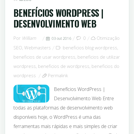
BENEFÍCIOS WORDPRESS |
DESENVOLVIMENTO WEB
Por
William
0
Otimização
03 out 2016
SEO
,
Webmasters
beneficios blog wordpress
,
beneficios de usar wordpress
,
beneficios de utilizar
wordpress
,
beneficios de wordpress
,
beneficios do
wordpress
Permalink
Benefícios WordPress |
Desenvolvimento Web Entre
todas as plataformas de desenvolvimento web
disponíveis hoje, o WordPress é uma das
ferramentas mais rápidas e mais simples de criar