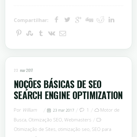
Compartilhar:
23
mar 2017
NOÇÕES BÁSICAS DE SEO
SEARCH ENGINE OPTIMIZATION
Por
William
1
Motor de
23 mar 2017
Busca
,
Otimização SEO
,
Webmasters
Otimização de Sites
,
otimização seo
,
SEO para