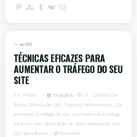
03
out 2016
TÉCNICAS EFICAZES PARA
AUMENTAR O TRÁFEGO DO SEU
SITE
Por
William
0
Motor de
03 out 2016
Busca
,
Otimização SEO
,
Tutoriais
,
Webmasters
aumentar o tráfego do seu site
,
melhorar o tráfego
para seu site
,
Otimização de Sites
,
otimização seo
,
SEO para Busca
Permalink