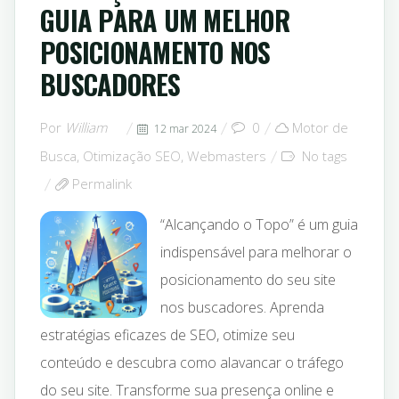
GUIA PARA UM MELHOR
POSICIONAMENTO NOS
BUSCADORES
Por
William
0
Motor de
12 mar 2024
Busca
,
Otimização SEO
,
Webmasters
No tags
Permalink
“Alcançando o Topo” é um guia
indispensável para melhorar o
posicionamento do seu site
nos buscadores. Aprenda
estratégias eficazes de SEO, otimize seu
conteúdo e descubra como alavancar o tráfego
do seu site. Transforme sua presença online e