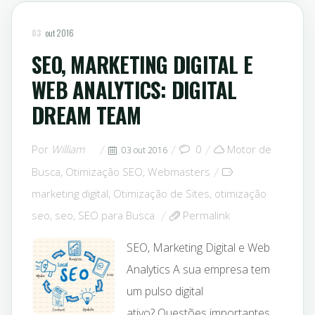
03
out 2016
SEO, MARKETING DIGITAL E
WEB ANALYTICS: DIGITAL
DREAM TEAM
Por
William
0
Motor de
03 out 2016
Busca
,
Otimização SEO
,
Webmasters
marketing digital
,
Otimização de Sites
,
otimização
seo
,
seo
,
SEO para Busca
Permalink
SEO, Marketing Digital e Web
Analytics A sua empresa tem
um pulso digital
ativo? Questões importantes.