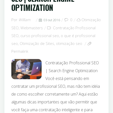
OPTIMIZATION
Por
William
0
Otimização
03 out 2016
SEO
,
Webmasters
Contratação Profissional
SEO
,
curso profissional seo
,
o que é profissional
seo
,
Otimização de Sites
,
otimização seo
Permalink
Contratação Profissional SEO
| Search Engine Optimization
Você está pensando em
contratar um profissional SEO, mas não tem idéia
de como escolher corretamente um? Aqui estão
algumas dicas importantes que vão permitir que
você faça uma contratação inteligente e para