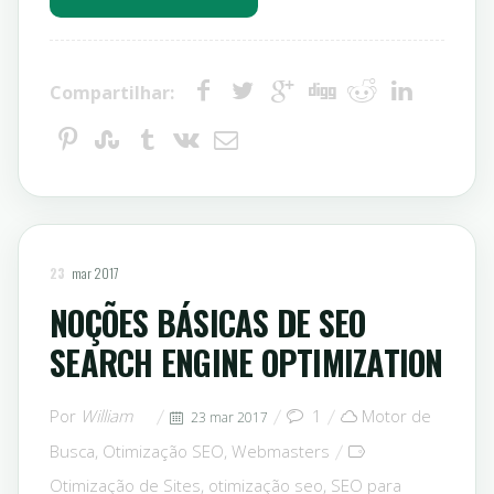
Compartilhar:
23
mar 2017
NOÇÕES BÁSICAS DE SEO
SEARCH ENGINE OPTIMIZATION
Por
William
1
Motor de
23 mar 2017
Busca
,
Otimização SEO
,
Webmasters
Otimização de Sites
,
otimização seo
,
SEO para