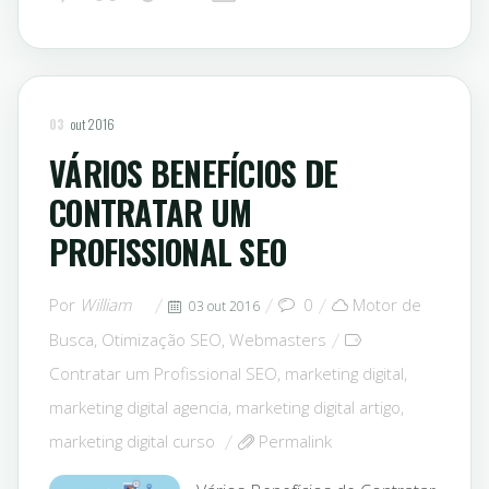
03
out 2016
VÁRIOS BENEFÍCIOS DE
CONTRATAR UM
PROFISSIONAL SEO
Por
William
0
Motor de
03 out 2016
Busca
,
Otimização SEO
,
Webmasters
Contratar um Profissional SEO
,
marketing digital
,
marketing digital agencia
,
marketing digital artigo
,
marketing digital curso
Permalink