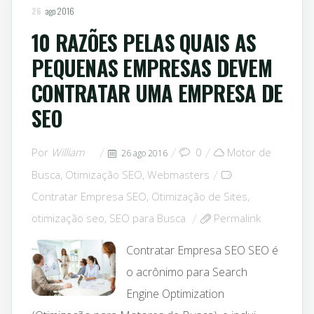
26
ago 2016
10 RAZÕES PELAS QUAIS AS
PEQUENAS EMPRESAS DEVEM
CONTRATAR UMA EMPRESA DE
SEO
Por
William
0
Motor de
26 ago 2016
Busca
,
Otimização SEO
,
Webmasters
Contratar Empresa SEO
,
Otimização de Sites
,
otimização seo
,
SEO para Busca
Permalink
Contratar Empresa SEO SEO é
o acrônimo para Search
Engine Optimization