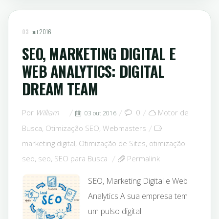
03
out 2016
SEO, MARKETING DIGITAL E
WEB ANALYTICS: DIGITAL
DREAM TEAM
Por
William
0
Motor de
03 out 2016
Busca
,
Otimização SEO
,
Webmasters
marketing digital
,
Otimização de Sites
,
otimização
seo
,
seo
,
SEO para Busca
Permalink
SEO, Marketing Digital e Web
Analytics A sua empresa tem
um pulso digital