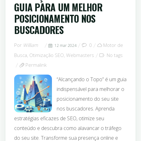
GUIA PARA UM MELHOR
POSICIONAMENTO NOS
BUSCADORES
Por
William
0
Motor de
12 mar 2024
Busca
,
Otimização SEO
,
Webmasters
No tags
Permalink
“Alcançando o Topo” é um guia
indispensável para melhorar o
posicionamento do seu site
nos buscadores. Aprenda
estratégias eficazes de SEO, otimize seu
conteúdo e descubra como alavancar o tráfego
do seu site. Transforme sua presença online e