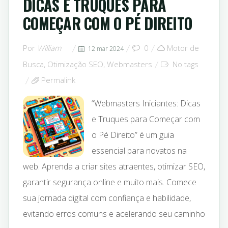
DICAS E TRUQUES PARA
COMEÇAR COM O PÉ DIREITO
Por
William
0
Motor de
12 mar 2024
Busca
,
Otimização SEO
,
Webmasters
No tags
Permalink
“Webmasters Iniciantes: Dicas
e Truques para Começar com
o Pé Direito” é um guia
essencial para novatos na
web. Aprenda a criar sites atraentes, otimizar SEO,
garantir segurança online e muito mais. Comece
sua jornada digital com confiança e habilidade,
evitando erros comuns e acelerando seu caminho