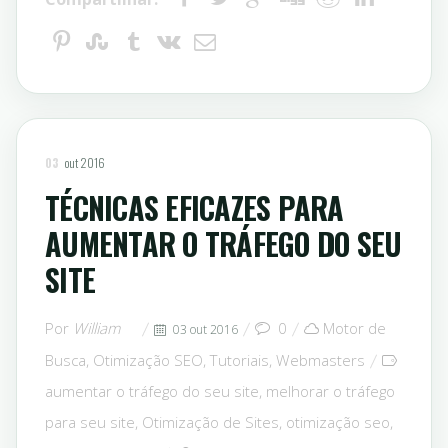
03
out 2016
TÉCNICAS EFICAZES PARA
AUMENTAR O TRÁFEGO DO SEU
SITE
Por
William
0
Motor de
03 out 2016
Busca
,
Otimização SEO
,
Tutoriais
,
Webmasters
aumentar o tráfego do seu site
,
melhorar o tráfego
para seu site
,
Otimização de Sites
,
otimização seo
,