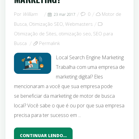
Por
William
0
Motor de
23 mar 2017
Busca
,
Otimização SEO
,
Webmasters
Otimização de Sites
,
otimização seo
,
SEO para
Busca
Permalink
Local Search Engine Marketing
Trabalha com uma empresa de
marketing digital? Eles
mencionaram a você que sua empresa pode
se beneficiar da marketing de motor de busca
local? Você sabe o que é ou por que sua empresa
precisa para ter sucesso em ...
CONTINUAR LENDO…