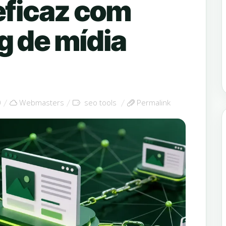
eficaz com
g de mídia
0
Webmasters
seo tools
Permalink