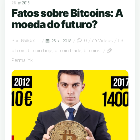
25
set 2018
Fatos sobre Bitcoins: A
moeda do futuro?
Por
William
0
Videos
25 set 2018
bitcoin
,
bitcoin hoje
,
bitcoin trade
,
bitcoins
Permalink