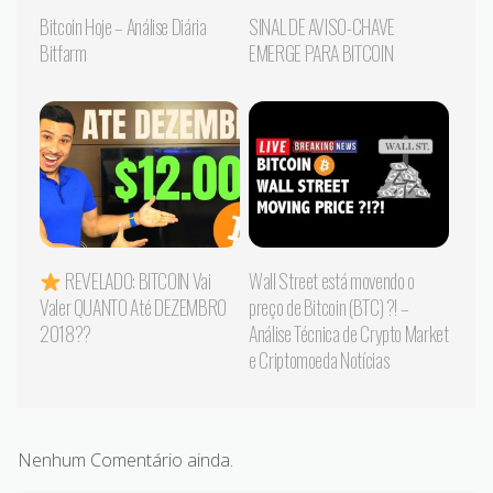
Bitcoin Hoje – Análise Diária
SINAL DE AVISO-CHAVE
Bitfarm
EMERGE PARA BITCOIN
REVELADO: BITCOIN Vai
Wall Street está movendo o
Valer QUANTO Até DEZEMBRO
preço de Bitcoin (BTC) ?! –
2018??
Análise Técnica de Crypto Market
e Criptomoeda Notícias
Nenhum Comentário ainda.